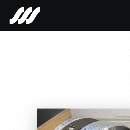
SSS
Clutch