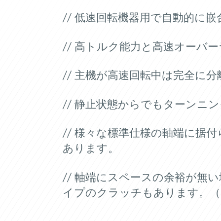
// 低速回転機器用で自動的に
// 高トルク能力と高速オーバ
// 主機が高速回転中は完全に
// 静止状態からでもターンニ
// 様々な標準仕様の軸端に据
あります。
// 軸端にスペースの余裕が無
イプのクラッチもあります。（