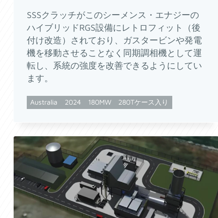
SSSクラッチがこのシーメンス・エナジーの
ハイブリッドRGS設備にレトロフィット（後
付け改造）されており、ガスタービンや発電
機を移動させることなく同期調相機として運
転し、系統の強度を改善できるようにしてい
ます。
Australia
2024
180MW
280Tケース入り