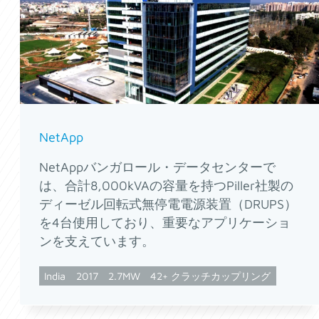
NetApp
NetAppバンガロール・データセンターで
は、合計8,000kVAの容量を持つPiller社製の
ディーゼル回転式無停電電源装置（DRUPS）
を4台使用しており、重要なアプリケーショ
ンを支えています。
India
2017
2.7MW
42+ クラッチカップリング