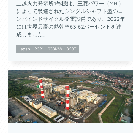
上越火力発電所1号機は、三菱パワー（MHI）
によって製造されたシングルシャフト型のコ
ンバインドサイクル発電設備であり、2022年
には世界最高の熱効率63.62パーセントを達
成しました。
Japan
2021
233MW
360T