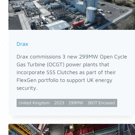
Drax
Drax commissions 3 new 299MW Open Cycle
Gas Turbine (OCGT) power plants that
incorporate SSS Clutches as part of their
FlexGen portfolio to support UK energy
security.
United Kingdom
2023
299MW
360T Encased