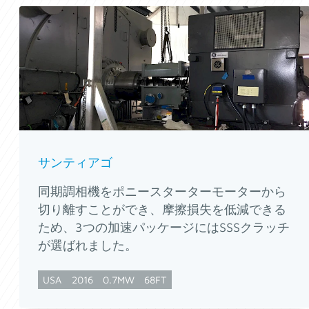
サンティアゴ
同期調相機をポニースターターモーターから
切り離すことができ、摩擦損失を低減できる
ため、3つの加速パッケージにはSSSクラッチ
が選ばれました。
USA
2016
0.7MW
68FT