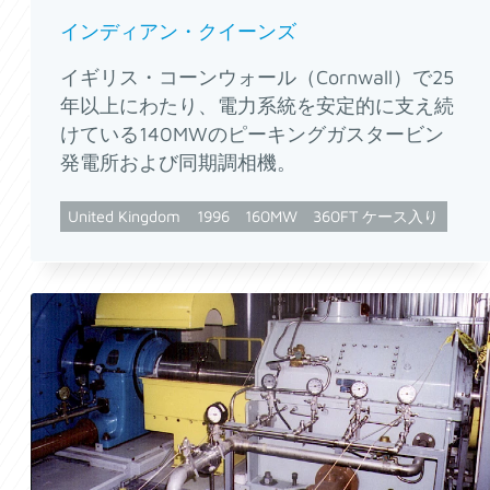
インディアン・クイーンズ
イギリス・コーンウォール（Cornwall）で25
年以上にわたり、電力系統を安定的に支え続
けている140MWのピーキングガスタービン
発電所および同期調相機。
United Kingdom
1996
160MW
360FT ケース入り