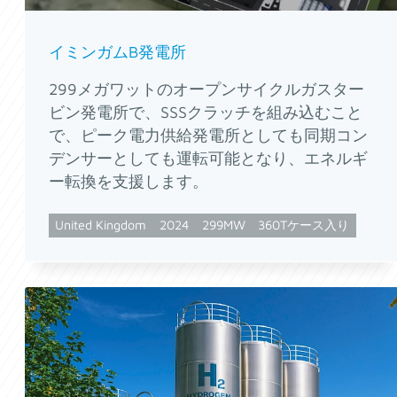
イミンガムB発電所
299メガワットのオープンサイクルガスター
ビン発電所で、SSSクラッチを組み込むこと
で、ピーク電力供給発電所としても同期コン
デンサーとしても運転可能となり、エネルギ
ー転換を支援します。
United Kingdom
2024
299MW
360Tケース入り