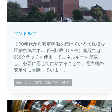
フントルフ
1970年代から安定稼働を続けている大規模な
圧縮空気エネルギー貯蔵（CAES）施設では、
SSSクラッチを使用してエネルギーを貯蔵
し、必要に応じて供給することで、電力網の
安定化に貢献しています。
Germany
1976
320MW
340T