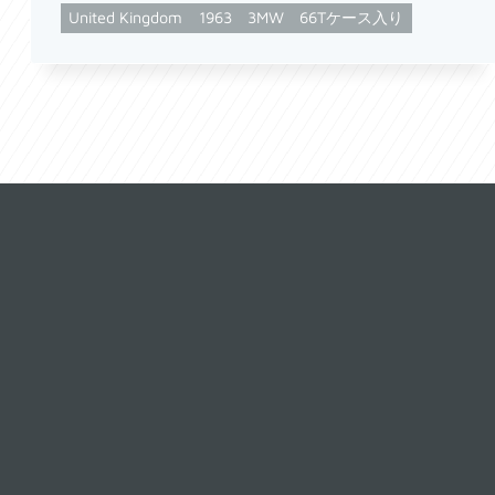
United Kingdom
1963
3MW
66Tケース入り